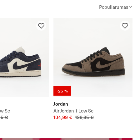
Populiarumas
-25 %
Jordan
ow Se
Air Jordan 1 Low Se
95 €
104,99 €
139,95 €