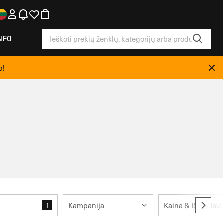
NFO
o!
Kampanija
Kaina & Išpardav
1