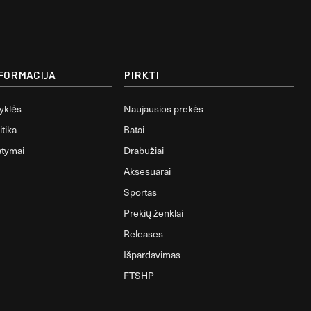
NFORMACIJA
PIRKTI
syklės
Naujausios prekės
tika
Batai
atymai
Drabužiai
Aksesuarai
Sportas
Prekių ženklai
Releases
Išpardavimas
FTSHP