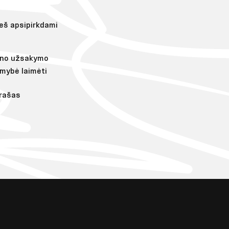
ieš apsipirkdami
ieno užsakymo
imybė laimėti
rašas