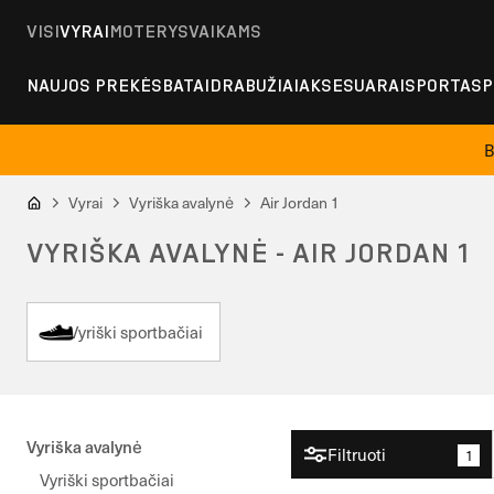
VISI
VYRAI
MOTERYS
VAIKAMS
NAUJOS PREKĖS
BATAI
DRABUŽIAI
AKSESUARAI
SPORTAS
P
B
Vyrai
Vyriška avalynė
Air Jordan 1
VYRIŠKA AVALYNĖ - AIR JORDAN 1
Vyriški sportbačiai
Vyriška avalynė
Filtruoti
1
Vyriški sportbačiai