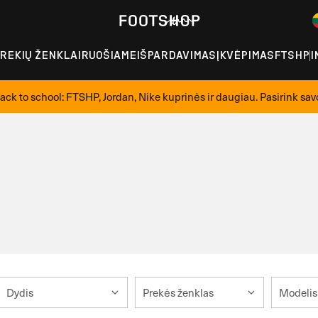
REKIŲ ŽENKLAI
RUOŠIAME
IŠPARDAVIMAS
ĮKVĖPIMAS
FTSHP
I
ack to school: FTSHP, Jordan, Nike kuprinės ir daugiau. Pasirink sav
Dydis
Prekės ženklas
Modelis