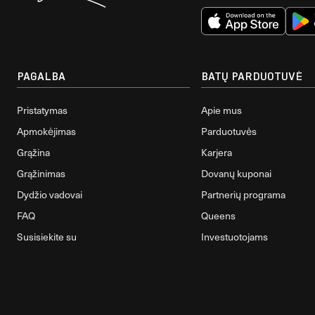
PAGALBA
BATŲ PARDUOTUVĖ
Pristatymas
Apie mus
Apmokėjimas
Parduotuvės
Grąžina
Karjera
Grąžinimas
Dovanų kuponai
Dydžio vadovai
Partnerių programa
FAQ
Queens
Susisiekite su
Investuotojams