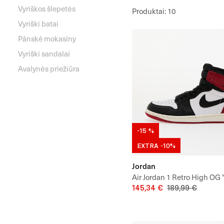
Vyriškos šlepetės
Produktai
:
10
Vyriški batai
Pánské mokasíny
Vyriški sandalai
Avalynės priežiūra
-15 %
EXTRA -10%
Jordan
Air Jordan 1 Retro High OG 
Toe"
145,34 €
189,99 €