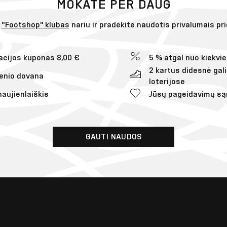
MOKATE PER DAUG
e
"Footshop" klubas
nariu ir pradėkite naudotis privalumais pr
acijos kuponas 8,00 €
5 % atgal nuo kiekv
2 kartus didesnė gal
enio dovana
loterijose
naujienlaiškis
Jūsų pageidavimų są
GAUTI NAUDOS