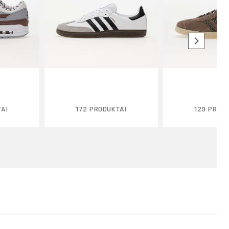
TAI
172 PRODUKTAI
129 PROD