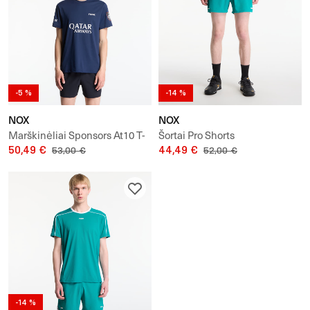
-5 %
-14 %
NOX
NOX
Marškinėliai Sponsors At10 T-
Šortai Pro Shorts
Shirt
50,49 €
44,49 €
53,00 €
52,00 €
-14 %