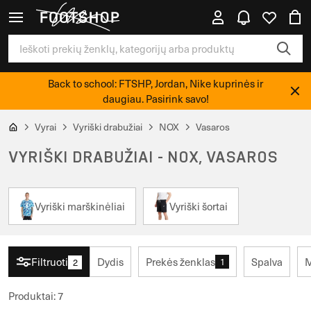
Back to school: FTSHP, Jordan, Nike kuprinės ir
daugiau. Pasirink savo!
Vyrai
Vyriški drabužiai
NOX
Vasaros
VYRIŠKI DRABUŽIAI - NOX, VASAROS
Vyriški marškinėliai
Vyriški šortai
Filtruoti
Dydis
Prekės ženklas
Spalva
M
1
2
Produktai
:
7