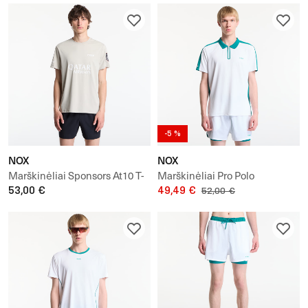
-5 %
NOX
NOX
Marškinėliai Sponsors At10 T-
Marškinėliai Pro Polo
Shirt
53,00 €
49,49 €
52,00 €